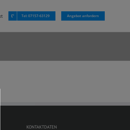
kt
Tel: 07157-63129
Angebot anfordern
KONTAKTDATEN