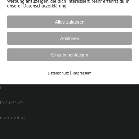
Werbung anzuzeigen, die dich interessiert. Mehr erfährst du in
unserer Datenschutzerklärung.
Jobs
Alles zulassen
e
Kontakt
Ablehnen
ngen
Datenschutzerklärung
Einzeln bestätigen
nzen
Impressum
ner
|
Datenschutz
Impressum
t
7157-63129
t anfordern