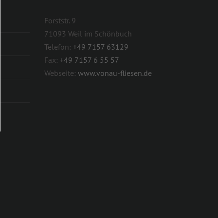
Forststr. 9
71093 Weil im Schönbuch
Telefon:
+49 7157 63129
Fax:
+49 7157 6 55 57
Webseite:
www.vonau-fliesen.de