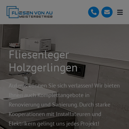
Skip
to
Togg
content
Navi
Start
Vorteile
Fliesenleger
Leistungen
Holzgerlingen
Referenzen
Badplaner
Auf uns können Sie sich verlassen! Wir bieten
Ihnen auch Komplettangebote in
Kontakt
Renovierung und Sanierung. Durch starke
Tel: 07157-63129
Kooperationen mit Installateuren und
Elektrikern gelingt uns jedes Projekt!
Angebot anfordern