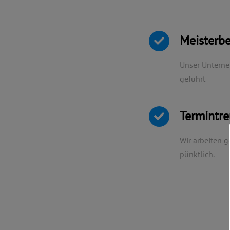
Meisterbe
Unser Unterne
geführt
Termintr
Wir arbeiten g
pünktlich.