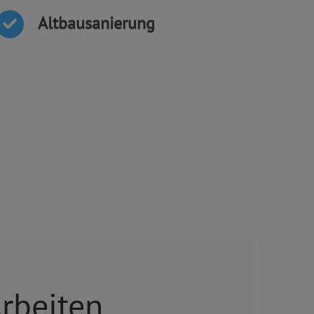
Altbausanierung
Naturstein
Projektmanagement
rbeiten