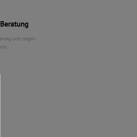
 Beratung
tändig und zeigen
eile