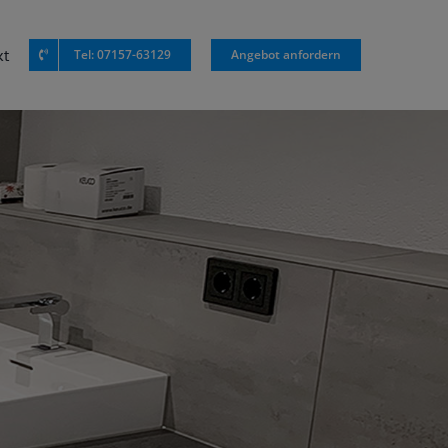
kt
Tel: 07157-63129
Angebot anfordern