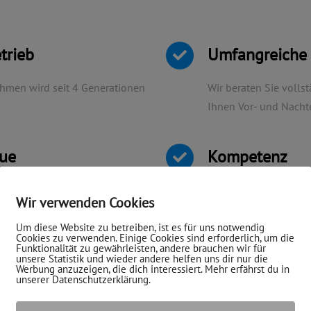
trieb
Umfangreiche
hmen wird seit 4 Generationen
Wir beraten Sie volls
Ihnen Vor- und Nacht
eue
Kompetenz
ewissenhaft, zuverlässig und
Fachkompetenz
Wir verwenden Cookies
Um diese Website zu betreiben, ist es für uns notwendig
Cookies zu verwenden. Einige Cookies sind erforderlich, um die
Funktionalität zu gewährleisten, andere brauchen wir für
unsere Statistik und wieder andere helfen uns dir nur die
Werbung anzuzeigen, die dich interessiert. Mehr erfährst du in
unserer Datenschutzerklärung.